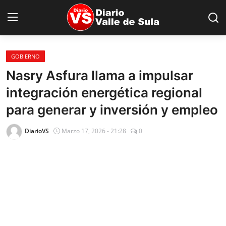
GOBIERNO
Inicio
Nasry Asfura llama a impulsar
integración energética regional
Nacionales
para generar y inversión y empleo
Internacionales
DiarioVS
Marzo 17, 2026 - 21:28
0
Sucesos
Deportes
Salud
Proyectos