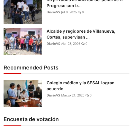
Progreso son tr...
DiarioVS
Jul 9, 2026
0
Alcalde y regidores de Villanueva,
Cortés, supervisan ...
DiarioVS
Abr 23, 2026
0
Recommended Posts
Colegio médico y la SESAL logran
acuerdo
DiarioVS
Marzo 21, 2025
0
Encuesta de votación