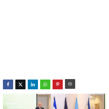
Sociales
Contact
Ambiente
Obras
LogIn
Gobierno