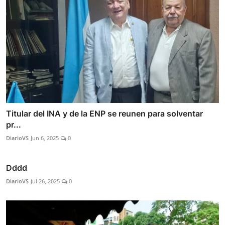
Titular del INA y de la ENP se reunen para solventar
pr...
DiarioVS
Jun 6, 2025
0
Dddd
DiarioVS
Jul 26, 2025
0