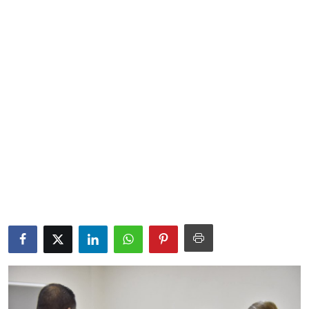
Sociales
Contact
Ambiente
Obras
LogIn
Gobierno