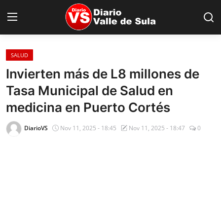
SALUD
Inicio
Invierten más de L8 millones de
Tasa Municipal de Salud en
Nacionales
medicina en Puerto Cortés
Internacionales
DiarioVS
Nov 11, 2025 - 18:45
Nov 11, 2025 - 18:47
0
Sucesos
Deportes
Salud
Proyectos