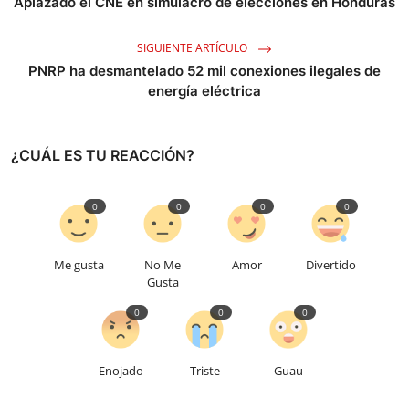
Aplazado el CNE en simulacro de elecciones en Honduras
SIGUIENTE ARTÍCULO
PNRP ha desmantelado 52 mil conexiones ilegales de
energía eléctrica
¿CUÁL ES TU REACCIÓN?
0
0
0
0
Me gusta
No Me
Amor
Divertido
Gusta
0
0
0
Enojado
Triste
Guau