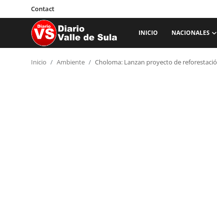
Contact
INICIO
NACIONALES
Inicio
Inicio
Ambiente
Choloma: Lanzan proyecto de reforestac
Nacionales
Internacionales
Sucesos
Deportes
Salud
Proyectos