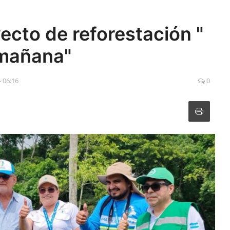
cto de reforestación "
mañana"
- 06:16
0