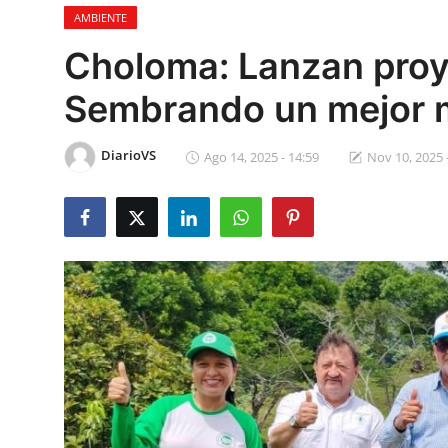
AMBIENTE
Sociales
Choloma: Lanzan proye
Contact
Sembrando un mejor 
Ambiente
DiarioVS
Ago 14, 2025 - 14:59
Nov 10, 2025 
Obras
LogIn
Gobierno