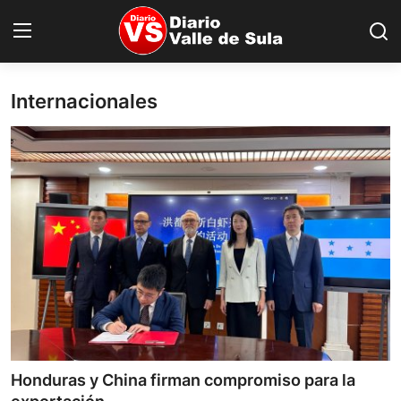
Internacionales
Inicio
Nacionales
Internacionales
Sucesos
Deportes
Salud
Proyectos
Honduras y China firman compromiso para la