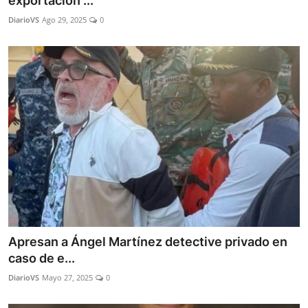
exportación ...
Sociales
DiarioVS
Ago 29, 2025
0
Contact
Ambiente
Obras
LogIn
Gobierno
Apresan a Ángel Martínez detective privado en
caso de e...
DiarioVS
Mayo 27, 2025
0