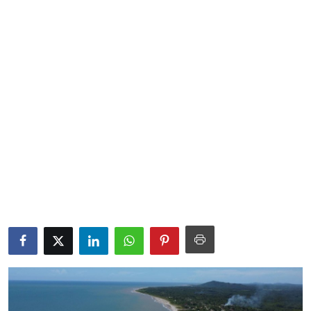
Sociales
Contact
Ambiente
Obras
LogIn
Gobierno