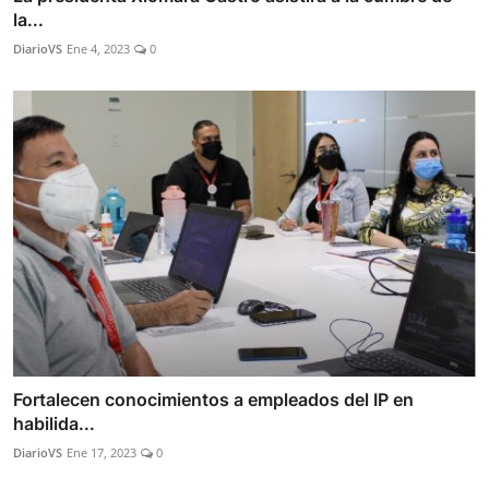
la...
DiarioVS
Ene 4, 2023
0
Fortalecen conocimientos a empleados del IP en
habilida...
DiarioVS
Ene 17, 2023
0