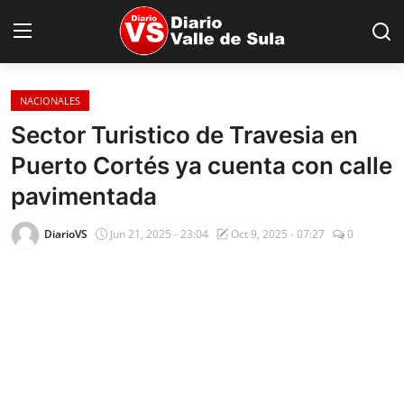
NACIONALES
Inicio
Sector Turistico de Travesia en
Puerto Cortés ya cuenta con calle
Nacionales
pavimentada
Internacionales
DiarioVS
Jun 21, 2025 - 23:04
Oct 9, 2025 - 07:27
0
Sucesos
Deportes
Salud
Proyectos