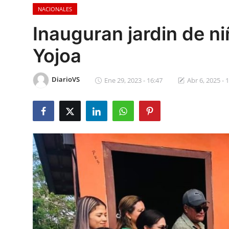
NACIONALES
Sociales
Inauguran jardin de n
Contact
Yojoa
Ambiente
DiarioVS
Ene 29, 2023 - 16:47
Abr 6, 2025 - 
Obras
LogIn
Gobierno