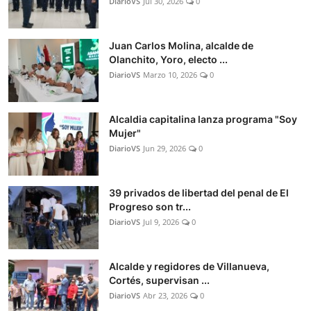
DiarioVS
Jul 30, 2026
0
Juan Carlos Molina, alcalde de
Olanchito, Yoro, electo ...
DiarioVS
Marzo 10, 2026
0
Alcaldia capitalina lanza programa "Soy
Mujer"
DiarioVS
Jun 29, 2026
0
39 privados de libertad del penal de El
Progreso son tr...
DiarioVS
Jul 9, 2026
0
Alcalde y regidores de Villanueva,
Cortés, supervisan ...
DiarioVS
Abr 23, 2026
0