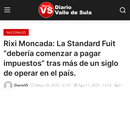
NACIONALES
Inicio
Rixi Moncada: La Standard Fuit
“debería comenzar a pagar
Nacionales
impuestos” tras más de un siglo
Internacionales
de operar en el país.
Sucesos
DiarioVS
Mayo 26, 2025 - 21:01
Ago 11, 2025 - 13:23
0
Deportes
Salud
Proyectos