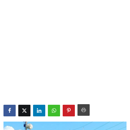
Sociales
Contact
Ambiente
Obras
LogIn
Gobierno