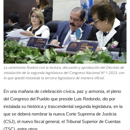
La ceremonia finalizó con la lectura, discusión y aprobación del Decreto de
instalación de la segunda legislatura del Congreso Nacional Nº 1-2023, con
lo que quedó instalada la tercera legislatura de manera oficial.
En una mañana de celebración cívica, paz y armonía, el pleno
del Congreso del Pueblo que preside Luis Redondo, dio por
instalada su histórica y trascendental segunda legislatura, en la
que se deberá nombrar la nueva Corte Suprema de Justicia
(CSJ), el nuevo fiscal general, el Tribunal Superior de Cuentas
(TSC), entre otros.