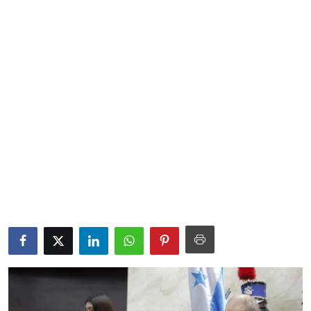
Sociales
Contact
Ambiente
Obras
LogIn
Gobierno