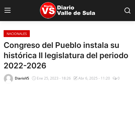
NACIONALES
Inicio
Congreso del Pueblo instala su
histórica II legislatura del periodo
Nacionales
2022-2026
Internacionales
DiarioVS
Ene 25, 2023 - 18:26
Abr 6, 2025 - 11:20
0
Sucesos
Deportes
Salud
Proyectos