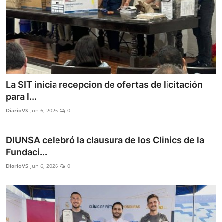
La SIT inicia recepcion de ofertas de licitación
para l...
DiarioVS
Jun 6, 2026
0
DIUNSA celebró la clausura de los Clinics de la
Fundaci...
DiarioVS
Jun 6, 2026
0