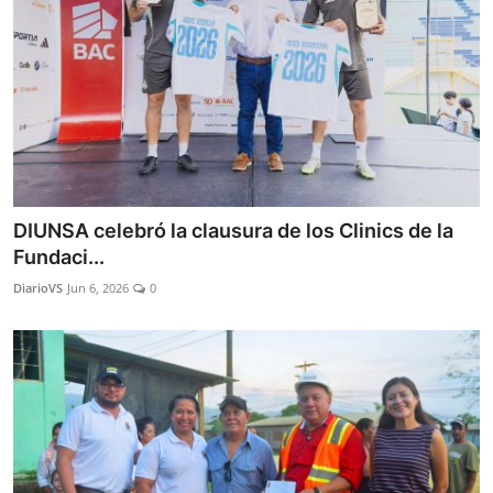
DIUNSA celebró la clausura de los Clinics de la
Fundaci...
DiarioVS
Jun 6, 2026
0