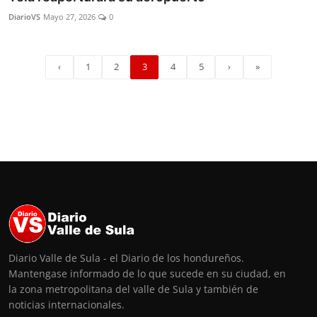
DiarioVS
Mayo 27, 2026
0
‹
1
2
3
4
5
›
»
Diario Valle de Sula - el Diario de los hondureños.
Mantengase informado de lo que sucede en su ciudad, en
la zona metropolitana del valle de Sula y también de
noticias internacionales.