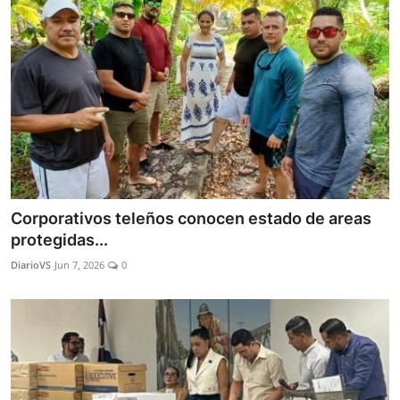
Corporativos teleños conocen estado de areas
protegidas...
DiarioVS
Jun 7, 2026
0