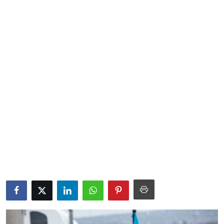
Sociales
Contact
Ambiente
Obras
LogIn
Gobierno