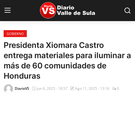
GOBIERNO
Inicio
Presidenta Xiomara Castro
entrega materiales para iluminar a
Nacionales
más de 60 comunidades de
Internacionales
Honduras
Sucesos
DiarioVS
Jun 6, 2025 - 18:57
Ago 11, 2025 - 13:16
0
Deportes
Salud
Proyectos