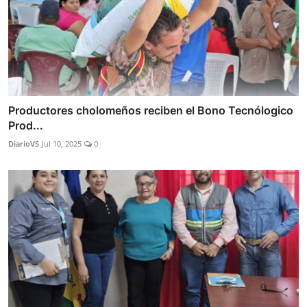
Productores cholomeños reciben el Bono Tecnólogico
Prod...
DiarioVS
Jul 10, 2025
0