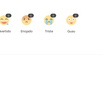
0
0
0
0
ivertido
Enojado
Triste
Guau