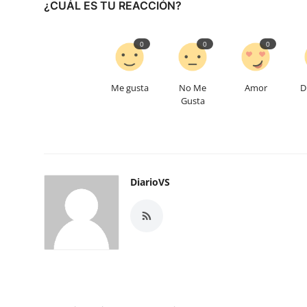
¿CUÁL ES TU REACCIÓN?
0
0
0
Me gusta
No Me
Amor
D
Gusta
DiarioVS