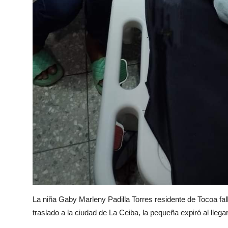
La niña Gaby Marleny Padilla Torres residente de Tocoa fall
traslado a la ciudad de La Ceiba, la pequeña expiró al llegar 