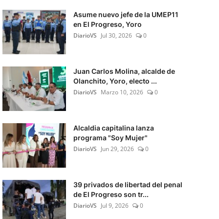
Asume nuevo jefe de la UMEP11
en El Progreso, Yoro
DiarioVS
Jul 30, 2026
0
Juan Carlos Molina, alcalde de
Olanchito, Yoro, electo ...
DiarioVS
Marzo 10, 2026
0
Alcaldia capitalina lanza
programa "Soy Mujer"
DiarioVS
Jun 29, 2026
0
39 privados de libertad del penal
de El Progreso son tr...
DiarioVS
Jul 9, 2026
0