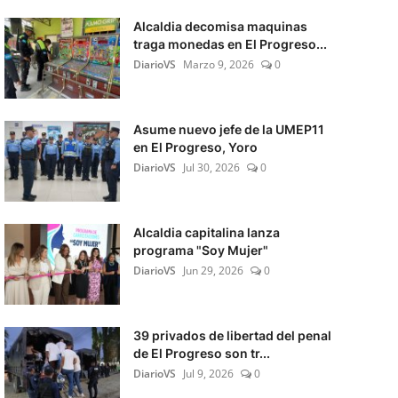
Alcaldia decomisa maquinas
traga monedas en El Progreso...
DiarioVS
Marzo 9, 2026
0
Asume nuevo jefe de la UMEP11
en El Progreso, Yoro
DiarioVS
Jul 30, 2026
0
Alcaldia capitalina lanza
programa "Soy Mujer"
DiarioVS
Jun 29, 2026
0
39 privados de libertad del penal
de El Progreso son tr...
DiarioVS
Jul 9, 2026
0