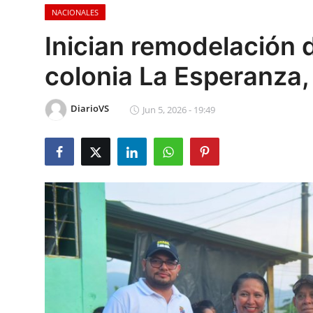
NACIONALES
Sociales
Inician remodelación 
Contact
colonia La Esperanza,
Ambiente
DiarioVS
Jun 5, 2026 - 19:49
Obras
LogIn
Gobierno