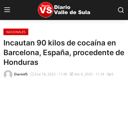
NACIONALES
Inicio
Incautan 90 kilos de cocaína en
Barcelona, España, procedente de
Nacionales
Honduras
Internacionales
DiarioVS
Ene 18, 2023 - 11:39
Abr 6, 2025 - 11:18
0
Sucesos
Deportes
Salud
Proyectos