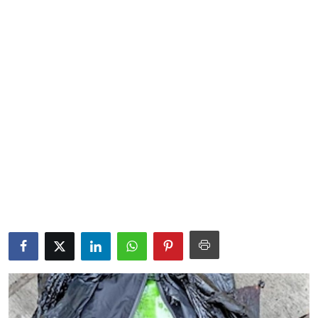
Sociales
Contact
Ambiente
Obras
LogIn
Gobierno