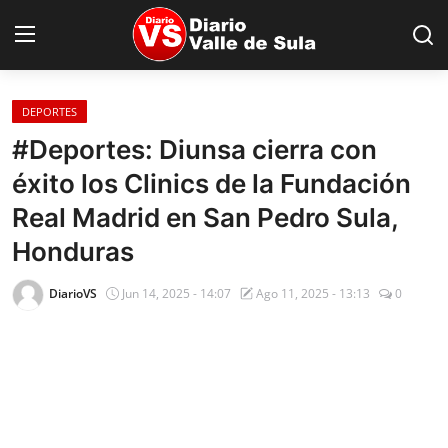
DEPORTES
Inicio
#Deportes: Diunsa cierra con
éxito los Clinics de la Fundación
Nacionales
Real Madrid en San Pedro Sula,
Internacionales
Honduras
Sucesos
DiarioVS
Jun 14, 2025 - 14:07
Ago 11, 2025 - 13:13
0
Deportes
Salud
Proyectos