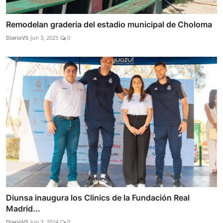
Remodelan graderia del estadio municipal de Choloma
DiarioVS
Jun 3, 2025
0
Diunsa inaugura los Clinics de la Fundación Real
Madrid...
DiarioVS
Jun 3, 2024
0