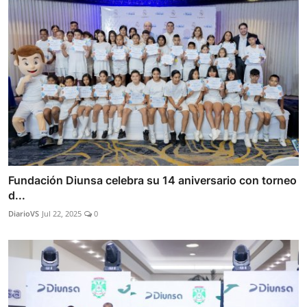
Fundación Diunsa celebra su 14 aniversario con torneo
d...
DiarioVS
Jul 22, 2025
0