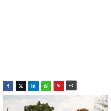
Sociales
Contact
Ambiente
Obras
LogIn
Gobierno