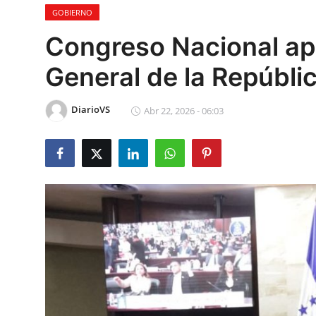
GOBIERNO
Sociales
Congreso Nacional ap
Contact
General de la Repúbli
Ambiente
DiarioVS
Abr 22, 2026 - 06:03
Obras
LogIn
Gobierno