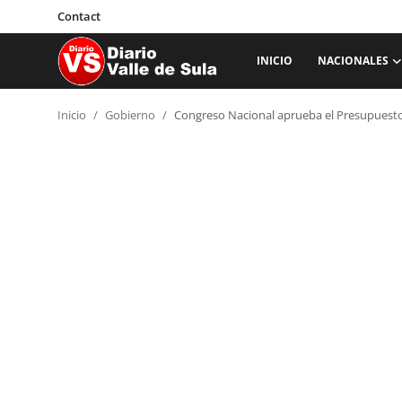
Contact
INICIO
NACIONALES
Inicio
Inicio
Gobierno
Congreso Nacional aprueba el Presupuesto
Nacionales
Internacionales
Sucesos
Deportes
Salud
Proyectos