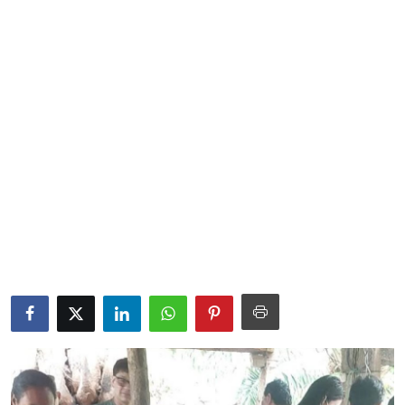
Sociales
Contact
Ambiente
Obras
LogIn
Gobierno