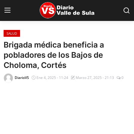
SALUD
Inicio
Brigada médica beneficia a
pobladores de los Bajos de
Nacionales
Choloma, Cortés
Internacionales
DiarioVS
Ene 4, 2025 - 11:24
Marzo 27, 2025 - 21:13
0
Sucesos
Deportes
Salud
Proyectos