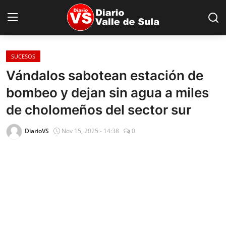
SUCESOS
Inicio
Vándalos sabotean estación de
bombeo y dejan sin agua a miles
Nacionales
de cholomeños del sector sur
Internacionales
DiarioVS
Nov 15, 2025 - 14:38
0
Sucesos
Deportes
Salud
Proyectos