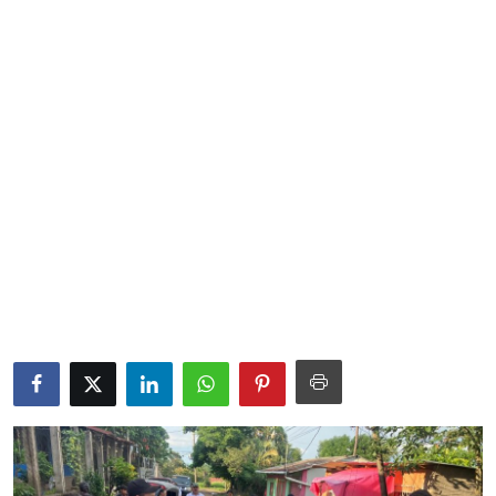
Sociales
Contact
Ambiente
Obras
LogIn
Gobierno