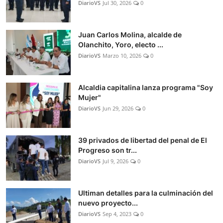
DiarioVS
Jul 30, 2026
0
Juan Carlos Molina, alcalde de
Olanchito, Yoro, electo ...
DiarioVS
Marzo 10, 2026
0
Alcaldia capitalina lanza programa "Soy
Mujer"
DiarioVS
Jun 29, 2026
0
39 privados de libertad del penal de El
Progreso son tr...
DiarioVS
Jul 9, 2026
0
Ultiman detalles para la culminación del
nuevo proyecto...
DiarioVS
Sep 4, 2023
0