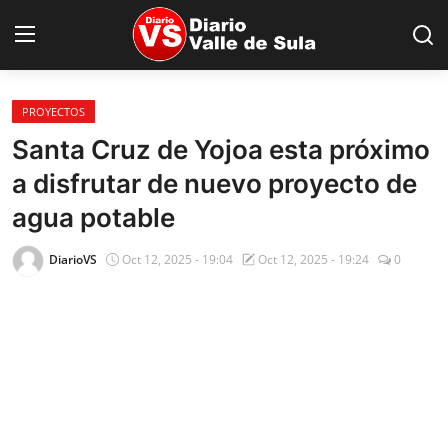
PROYECTOS
Inicio
Santa Cruz de Yojoa esta próximo
a disfrutar de nuevo proyecto de
Nacionales
agua potable
Internacionales
DiarioVS
Oct 12, 2025 - 19:04
Oct 12, 2025 - 19:24
0
Sucesos
Deportes
Salud
Proyectos