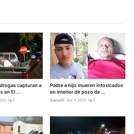
 drogas capturan a
Padre e hijo mueren intoxicados
 en El ...
en interior de pozo de ...
2023
0
DiarioVS
Abr 9, 2023
0