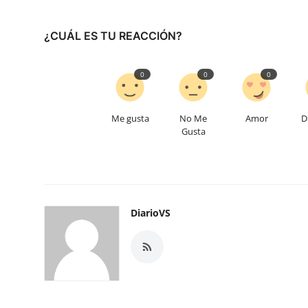
¿CUÁL ES TU REACCIÓN?
0
0
0
Me gusta
No Me
Amor
D
Gusta
DiarioVS