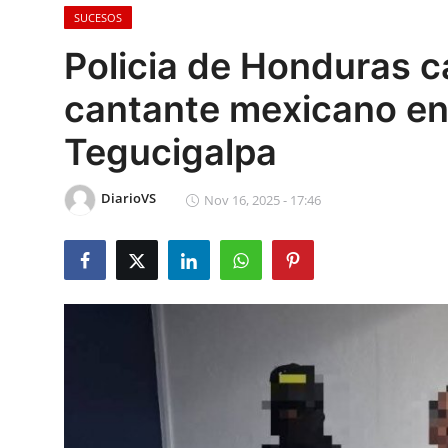
SUCESOS
Sociales
Policia de Honduras c
Contact
cantante mexicano en 
Ambiente
Tegucigalpa
Obras
DiarioVS
Nov 16, 2025 - 17:46
LogIn
Gobierno