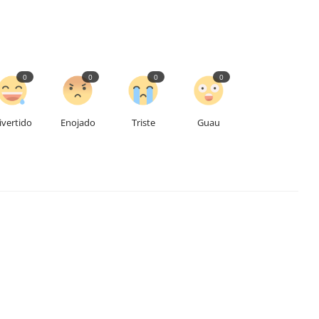
0
0
0
0
ivertido
Enojado
Triste
Guau