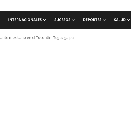
INTERNACIONALES
SUCESOS
DEPORTES
SALUD
tante mexicano en el Tocontin, Tegucigalpa