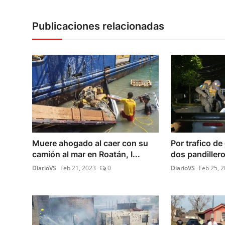
Publicaciones relacionadas
Muere ahogado al caer con su
Por trafico de
camión al mar en Roatán, I...
dos pandilleros
DiarioVS
Feb 21, 2023
0
DiarioVS
Feb 25, 