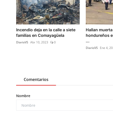
Incendio deja en la calle a siete
Hallan muerta 
familias en Comayagüela
hondureños e
...
DiarioVS
Abr 10, 2023
0
DiarioVS
Ene 4, 2
Comentarios
Nombre