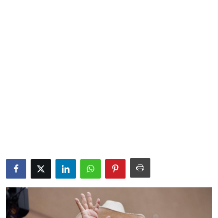
Sociales
Contact
Ambiente
Obras
LogIn
Gobierno