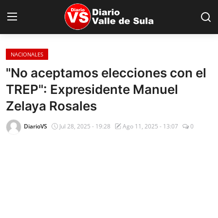
NACIONALES
Inicio
"No aceptamos elecciones con el
TREP": Expresidente Manuel
Nacionales
Zelaya Rosales
Internacionales
DiarioVS
Jul 28, 2025 - 19:28
Ago 11, 2025 - 13:07
0
Sucesos
Deportes
Salud
Proyectos