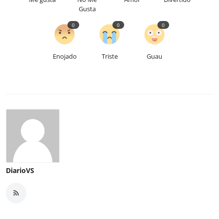
Gusta
0
0
0
Enojado
Triste
Guau
DiarioVS