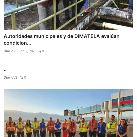
Autoridades municipales y de DIMATELA evalúan
condicion...
DiarioVS
Feb 2, 2023
0
..
DiarioVS
0