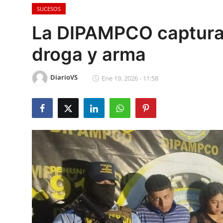
SUCESOS
Sociales
La DIPAMPCO captura 
Contact
droga y arma
Ambiente
DiarioVS
Ene 19, 2026 - 11:58
Obras
LogIn
Gobierno