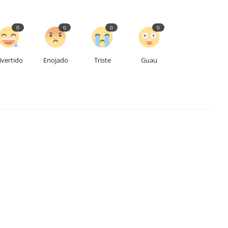
0
0
0
0
ivertido
Enojado
Triste
Guau