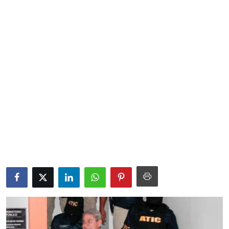
Sociales
Contact
Ambiente
Obras
LogIn
Gobierno