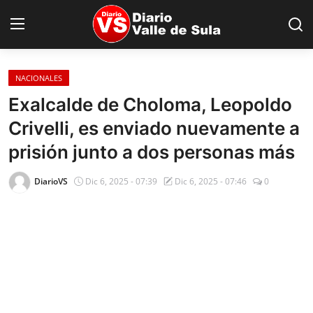
NACIONALES
Inicio
Exalcalde de Choloma, Leopoldo
Crivelli, es enviado nuevamente a
Nacionales
prisión junto a dos personas más
Internacionales
DiarioVS
Dic 6, 2025 - 07:39
Dic 6, 2025 - 07:46
0
Sucesos
Deportes
Salud
Proyectos