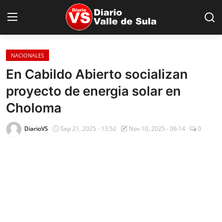
NACIONALES
Inicio
En Cabildo Abierto socializan
proyecto de energia solar en
Nacionales
Choloma
Internacionales
DiarioVS
Sep 21, 2025 - 13:52
Nov 10, 2025 - 06:14
0
Sucesos
Deportes
Salud
Proyectos