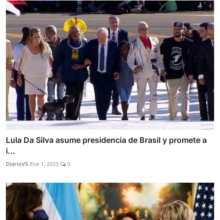
Lula Da Silva asume presidencia de Brasil y promete a
i...
DiarioVS
Ene 1, 2023
0