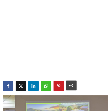
Sociales
Contact
Ambiente
Obras
LogIn
Gobierno