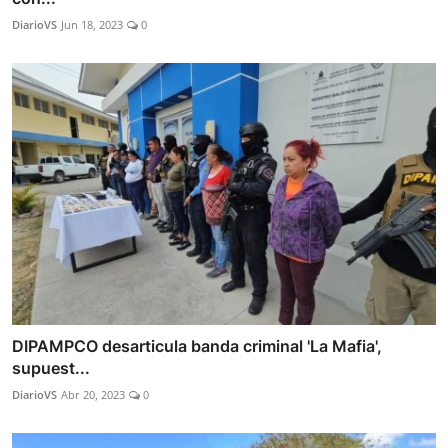
DiarioVS
Jun 18, 2023
0
DIPAMPCO desarticula banda criminal 'La Mafia',
supuest...
DiarioVS
Abr 20, 2023
0