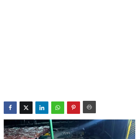
Sociales
Contact
Ambiente
Obras
LogIn
Gobierno