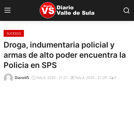
SUCESOS
Inicio
Droga, indumentaria policial y
armas de alto poder encuentra la
Nacionales
Policia en SPS
Internacionales
DiarioVS
Feb 4, 2026 - 21:21
Feb 4, 2026 - 21:28
0
Sucesos
Deportes
Salud
Proyectos