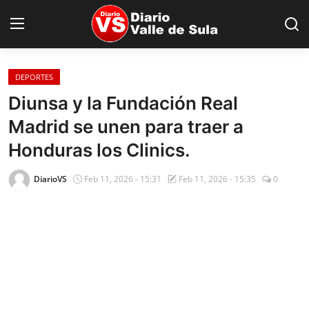
DEPORTES
Inicio
Diunsa y la Fundación Real
Madrid se unen para traer a
Nacionales
Honduras los Clinics.
Internacionales
DiarioVS
Feb 11, 2026 - 15:31
Feb 11, 2026 - 15:35
0
Sucesos
Deportes
Salud
Proyectos