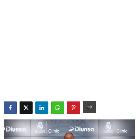
Sociales
Contact
Ambiente
Obras
LogIn
Gobierno