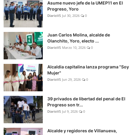
Asume nuevo jefe de la UMEP11 en El
Progreso, Yoro
DiarioVS
Jul 30, 2026
0
Juan Carlos Molina, alcalde de
Olanchito, Yoro, electo ...
DiarioVS
Marzo 10, 2026
0
Alcaldia capitalina lanza programa "Soy
Mujer"
DiarioVS
Jun 29, 2026
0
39 privados de libertad del penal de El
Progreso son tr...
DiarioVS
Jul 9, 2026
0
Alcalde y regidores de Villanueva,