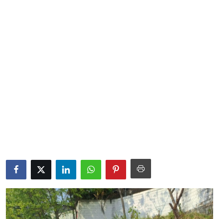
Sociales
Contact
Ambiente
Obras
LogIn
Gobierno