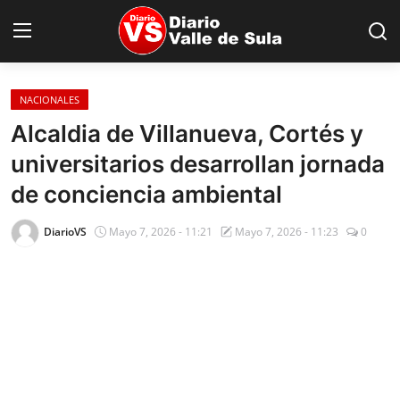
NACIONALES
Inicio
Alcaldia de Villanueva, Cortés y
universitarios desarrollan jornada
Nacionales
de conciencia ambiental
Internacionales
DiarioVS
Mayo 7, 2026 - 11:21
Mayo 7, 2026 - 11:23
0
Sucesos
Deportes
Salud
Proyectos