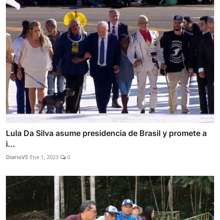
Lula Da Silva asume presidencia de Brasil y promete a
i...
DiarioVS
Ene 1, 2023
0