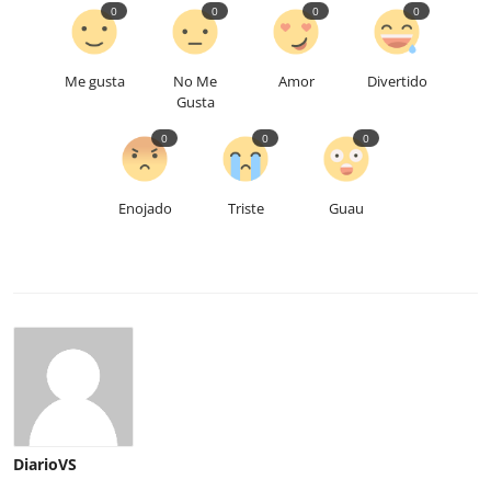
0
0
0
0
Me gusta
No Me
Amor
Divertido
Gusta
0
0
0
Enojado
Triste
Guau
DiarioVS