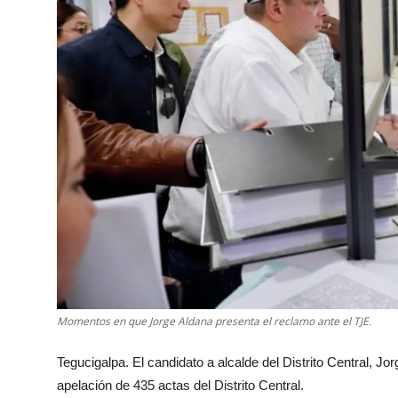
Momentos en que Jorge Aldana presenta el reclamo ante el TJE.
Tegucigalpa. El candidato a alcalde del Distrito Central, Jor
apelación de 435 actas del Distrito Central.