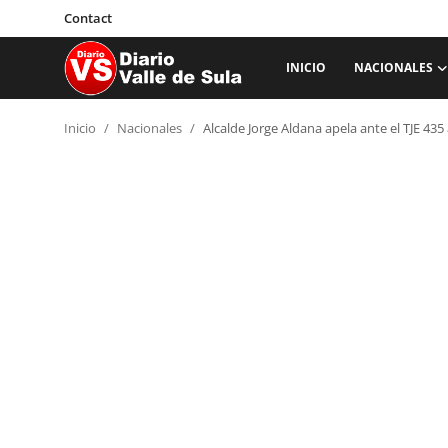
Contact
INICIO
NACIONALES
Inicio
Inicio
Nacionales
Alcalde Jorge Aldana apela ante el TJE 435 
Nacionales
Internacionales
Sucesos
Deportes
Salud
Proyectos