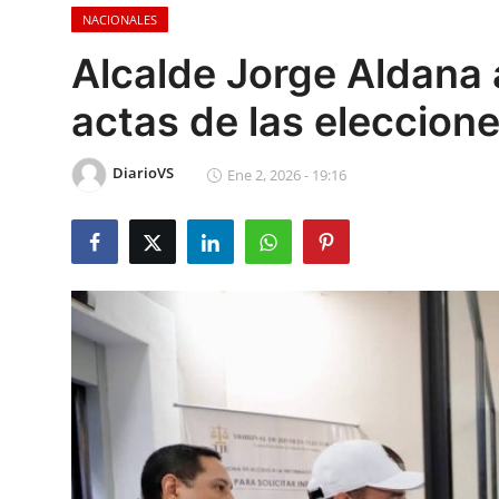
NACIONALES
Sociales
Alcalde Jorge Aldana 
Contact
actas de las eleccione
Ambiente
DiarioVS
Ene 2, 2026 - 19:16
Obras
LogIn
Gobierno